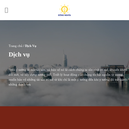
Bỏ
qua
nội
dung
Trang chủ
/
Dịch Vụ
Dịch vụ
“
Mỗi ý tưởng là một tài sản, và bảo vệ nó là cách chúng ta tôn vinh trí tuệ, khuyến khích
đổi mới, và xây dựng tương lai
“. Triết lý hoạt động của chúng tôi bắt nguồn từ mong
muốn bảo vệ những tài sản trí tuệ từ khi chỉ là một ý tưởng đến khi y tưởng đó trở thành
những thành tựu