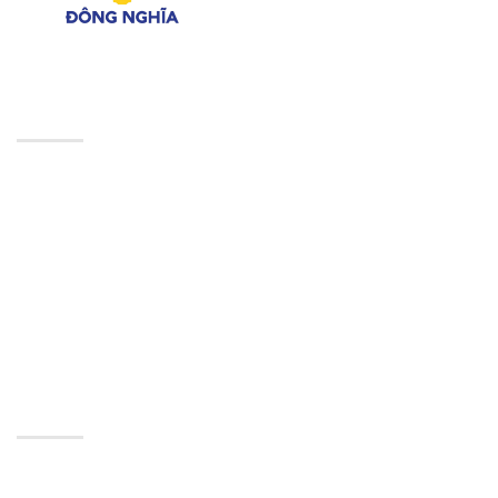
CÔNG TY LUẬT TNHH ĐÔNG NGHĨA
Phố Yên Lộ, Phường Yên Nghĩa, thành phố Hà Nội
Hotline/zalo: 0946 344 870
Email: dongnghialaw@gmail.com
Giờ làm việc: Từ T2 – T6 (8:00 am – 6:00 pm)
© Vui lòng ghi rõ nguồn Luật Đông Nghĩa khi sử dụng các
bài viết từ website này.
THÔNG TIN
Trang chủ
Giới thiệu