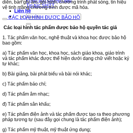
Phân tích chuyên sâu
diễn, bản ghi âm, ghi hình, chương trình phát sóng, tín hiệu
Tin tức SHTT
vệ tinh mang chương trình được mã hóa.
Liên hệ
CÁC LOẠI HÌNH ĐƯỢC BẢO HỘ
Các loại hình tác phẩm được bảo hộ quyền tác giả
1. Tác phẩm văn học, nghệ thuật và khoa học được bảo hộ
bao gồm:
a) Tác phẩm văn học, khoa học, sách giáo khoa, giáo trình
và tác phẩm khác được thể hiện dưới dạng chữ viết hoặc ký
tự khác;
b) Bài giảng, bài phát biểu và bài nói khác;
c) Tác phẩm báo chí;
d) Tác phẩm âm nhạc;
đ) Tác phẩm sân khấu;
e) Tác phẩm điện ảnh và tác phẩm được tạo ra theo phương
pháp tương tự (sau đây gọi chung là tác phẩm điện ảnh);
g) Tác phẩm mỹ thuật, mỹ thuật ứng dụng;