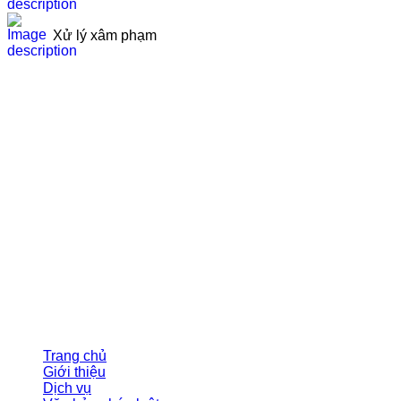
Xử lý xâm phạm
CÔNG TY LUẬT TNHH ĐÔNG NGHĨA
Phố Yên Lộ, Phường Yên Nghĩa, thành phố Hà Nội
Hotline/zalo: 0946 344 870
Email: dongnghialaw@gmail.com
Giờ làm việc: Từ T2 – T6 (8:00 am – 6:00 pm)
© Vui lòng ghi rõ nguồn Luật Đông Nghĩa khi sử
dụng các bài viết từ website này.
THÔNG TIN
Trang chủ
Giới thiệu
Dịch vụ