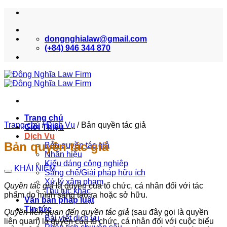
Bỏ
qua
nội
dongnghialaw@gmail.com
dung
(+84) 946 344 870
Trang chủ
Trang chủ
/
Dịch Vụ
/
Bản quyền tác giả
Giới Thiệu
Dịch Vụ
Bản quyền tác giả
Bản quyền tác giả
Nhãn hiệu
Kiểu dáng công nghiệp
KHÁI NIỆM
Sáng chế/Giải pháp hữu ích
Xử lý xâm phạm
Quyền tác giả
là quyền của tổ chức, cá nhân đối với tác
Thủ tục khác
phẩm do mình sáng tạo ra hoặc sở hữu.
Văn bản pháp luật
Tin tức
Quyền liên quan đến quyền tác giả
(sau đây gọi là quyền
Bài viết dịch vụ
liên quan) là quyền của tổ chức, cá nhân đối với cuộc biểu