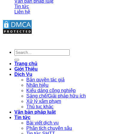
Văn bản pháp luật
Tin tức
Liên hệ
Trang chủ
Giới Thiệu
Dịch Vụ
Bản quyền tác giả
Nhãn hiệu
Kiểu dáng công nghiệp
Sáng chế/Giải pháp hữu ích
Xử lý xâm phạm
Thủ tục khác
Văn bản pháp luật
Tin tức
Bài viết dịch vụ
Phân tích chuyên sâu
Tin tức SHTT