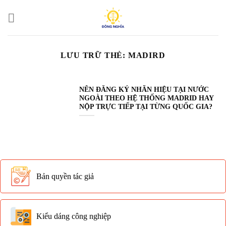
Bỏ
qua
nội
dung
LƯU TRỮ THẺ:
MADIRD
NÊN ĐĂNG KÝ NHÃN HIỆU TẠI NƯỚC
NGOÀI THEO HỆ THỐNG MADRID HAY
NỘP TRỰC TIẾP TẠI TỪNG QUỐC GIA?
Bản quyền tác giả
Kiểu dáng công nghiệp