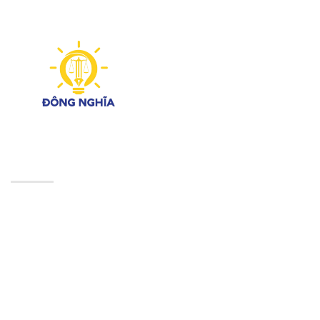
CÔNG TY LUẬT TNHH ĐÔNG NGHĨA
Phố Yên Lộ, Phường Yên Nghĩa, thành phố Hà Nội
Hotline/zalo: 0946 344 870
Email: dongnghialaw@gmail.com
Giờ làm việc: Từ T2 – T6 (8:00 am – 6:00 pm)
© Vui lòng ghi rõ nguồn Luật Đông Nghĩa khi sử dụng các
bài viết từ website này.