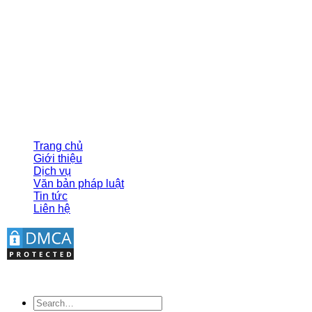
CÔNG TY LUẬT TNHH ĐÔNG NGHĨA
Phố Yên Lộ, Phường Yên Nghĩa, thành phố Hà Nội
Hotline/zalo: 0946 344 870
Email: dongnghialaw@gmail.com
Giờ làm việc: Từ T2 – T6 (8:00 am – 6:00 pm)
© Vui lòng ghi rõ nguồn Luật Đông Nghĩa khi sử
dụng các bài viết từ website này.
THÔNG TIN
Trang chủ
Giới thiệu
Dịch vụ
Văn bản pháp luật
Tin tức
Liên hệ