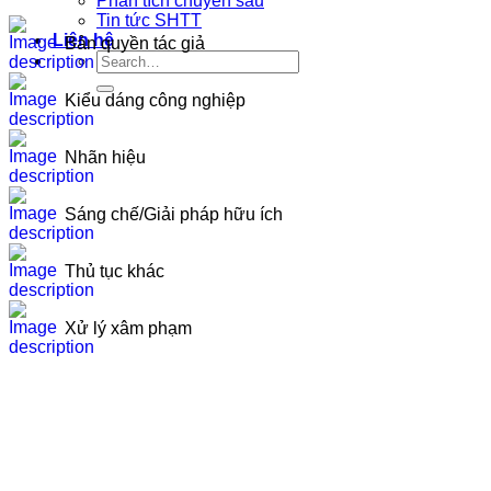
Phân tích chuyên sâu
Tin tức SHTT
Liên hệ
Bản quyền tác giả
Kiểu dáng công nghiệp
Nhãn hiệu
Sáng chế/Giải pháp hữu ích
Thủ tục khác
Xử lý xâm phạm