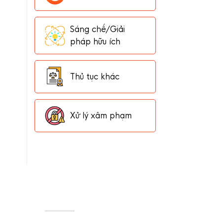
Sáng chế/Giải
pháp hữu ích
Thủ tục khác
Xử lý xâm phạm
THÔNG TIN
Trang chủ