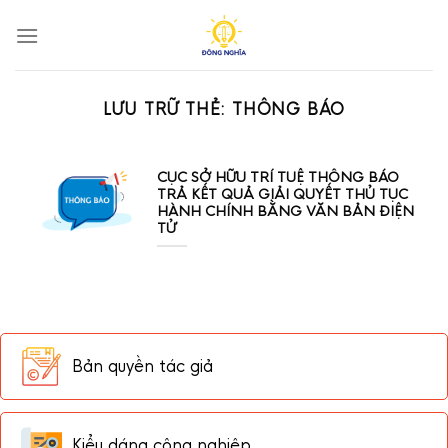
Bỏ
qua
nội
dung
LƯU TRỮ THẺ:
THÔNG BÁO
CỤC SỞ HỮU TRÍ TUỆ THÔNG BÁO
TRẢ KẾT QUẢ GIẢI QUYẾT THỦ TỤC
HÀNH CHÍNH BẰNG VĂN BẢN ĐIỆN
TỬ
Bản quyền tác giả
Kiểu dáng công nghiệp