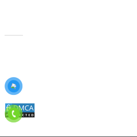
© Vui lòng ghi rõ nguồn Luật Đông Nghĩa khi sử
dụng các bài viết từ website này.
THÔNG TIN
Trang chủ
Giới thiệu
Dịch vụ
Văn bản pháp luật
Tin tức
Liên hệ