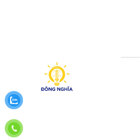
CÔNG
Phố 
Hotl
Emai
Giờ l
© Vui
webs