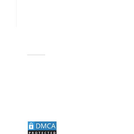
THÔNG TIN
Trang chủ
Giới thiệu
Dịch vụ
Văn bản pháp luật
iết từ
Tin tức
Liên hệ