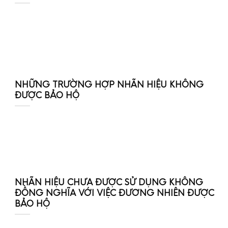
NHỮNG TRƯỜNG HỢP NHÃN HIỆU KHÔNG
ĐƯỢC BẢO HỘ
NHÃN HIỆU CHƯA ĐƯỢC SỬ DỤNG KHÔNG
ĐỒNG NGHĨA VỚI VIỆC ĐƯƠNG NHIÊN ĐƯỢC
BẢO HỘ