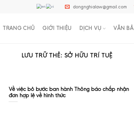
dongnghialaw@gmail.com
TRANG CHỦ
GIỚI THIỆU
DỊCH VỤ
VĂN BẢ
LƯU TRỮ THẺ:
SỞ HỮU TRÍ TUỆ
Về việc bỏ bước ban hành Thông báo chấp nhận
đơn hợp lệ về hình thức