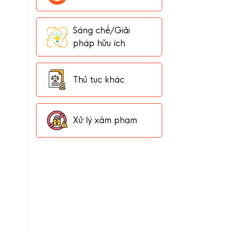
Sáng chế/Giải
pháp hữu ích
Thủ tục khác
Xử lý xâm phạm