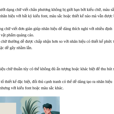
ới dạng chữ viết chân phương không bị giới hạn bởi kiểu chữ, màu s
nhãn hiệu với bất kỳ kiểu font, màu sắc hoặc thiết kế nào mà vẫn được
g chữ viết đơn giản giúp nhãn hiệu dễ dàng thích nghi với nhiều định
c vật phẩm quảng cáo.
chữ thường dễ được chấp nhận hơn so với nhãn hiệu có thiết kế phức 
oặc dễ gây nhầm lẫn.
ệu chữ thuần túy có thể không đủ ấn tượng hoặc khác biệt để thu hút 
ố thiết kế đặc biệt, đối thủ cạnh tranh có thể dễ dàng tạo ra nhãn hiệu
nhưng với kiểu font hoặc màu sắc khác.