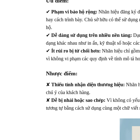
Ưu điểm:
✔
Phạm vi bảo hộ rộng:
Nhãn hiệu đăng ký dư
hay cách trình bày. Chủ sở hữu có thể sử dụng 
hộ.
✔
Dễ dàng sử dụng trên nhiều nền tảng:
Dạn
dạng khác nhau như in ấn, kỹ thuật số hoặc cá
✔
Ít rủi ro bị từ chối hơn:
Nhãn hiệu chỉ gồm 
vì không vi phạm các quy định về tính mô tả h
Nhược điểm:
✘
Thiếu tính nhận diện thương hiệu:
Nhãn hi
chú ý của khách hàng.
✘
Dễ bị nhái hoặc sao chép:
Vì không có yếu t
tương tự bằng cách sử dụng cùng một chữ viết 