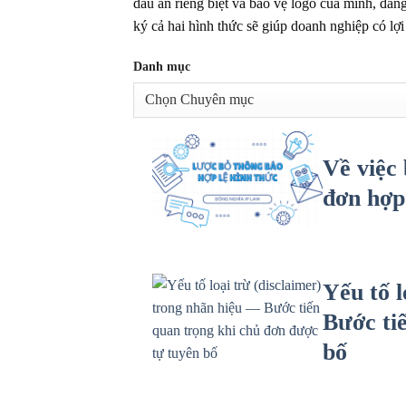
dấu ấn riêng biệt và bảo vệ logo của mình, đăng
ký cả hai hình thức sẽ giúp doanh nghiệp có lợi
Danh mục
Về việc
đơn hợp 
Yếu tố l
Bước ti
bố