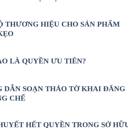
Ộ THƯƠNG HIỆU CHO SẢN PHẨM
KẸO
ÀO LÀ QUYỀN ƯU TIÊN?
 DẪN SOẠN THẢO TỜ KHAI ĐĂNG
NG CHẾ
HUYẾT HẾT QUYỀN TRONG SỞ HỮ