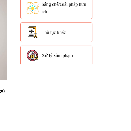
Sáng chế/Giải pháp hữu
ích
Thủ tục khác
Xử lý xâm phạm
go)