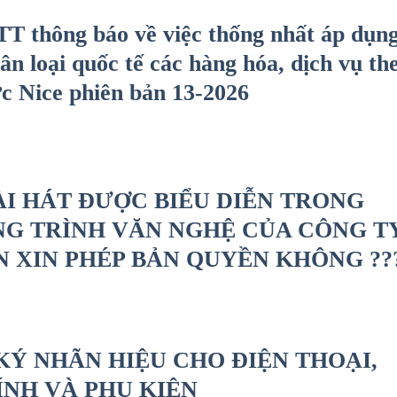
T thông báo về việc thống nhất áp dụn
n loại quốc tế các hàng hóa, dịch vụ th
c Nice phiên bản 13-2026
ÀI HÁT ĐƯỢC BIỂU DIỄN TRONG
G TRÌNH VĂN NGHỆ CỦA CÔNG T
N XIN PHÉP BẢN QUYỀN KHÔNG ??
KÝ NHÃN HIỆU CHO ĐIỆN THOẠI,
ÍNH VÀ PHỤ KIỆN