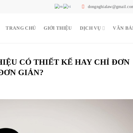
dongnghialaw@gmail.co
TRANG CHỦ
GIỚI THIỆU
DỊCH VỤ
VĂN BẢ
IỆU CÓ THIẾT KẾ HAY CHỈ ĐƠN
ĐƠN GIẢN?