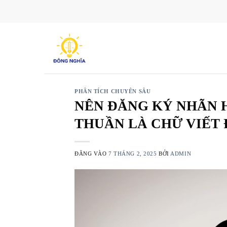
Bỏ
qua
nội
dung
PHÂN TÍCH CHUYÊN SÂU
NÊN ĐĂNG KÝ NHÃN H
THUẦN LÀ CHỮ VIẾT 
ĐĂNG VÀO
7 THÁNG 2, 2025
BỞI
ADMIN