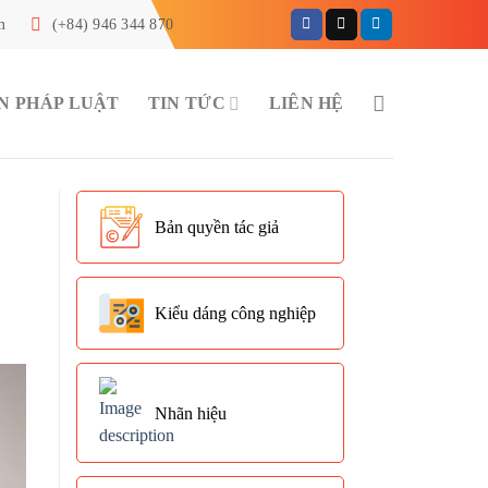
m
(+84) 946 344 870
N PHÁP LUẬT
TIN TỨC
LIÊN HỆ
Bản quyền tác giả
Kiểu dáng công nghiệp
Nhãn hiệu