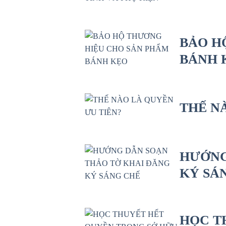
BẢO H
BÁNH 
THẾ N
HƯỚNG
KÝ SÁ
HỌC T