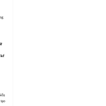
ong
hữ
 kế
 Nếu
 tạo