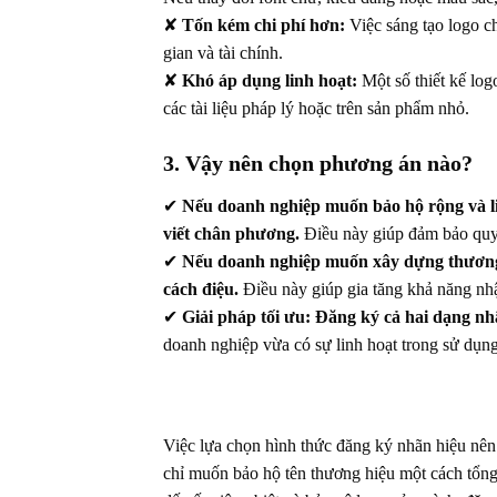
✘
Tốn kém chi phí hơn:
Việc sáng tạo logo c
gian và tài chính.
✘
Khó áp dụng linh hoạt:
Một số thiết kế logo
các tài liệu pháp lý hoặc trên sản phẩm nhỏ.
3. Vậy nên chọn phương án nào?
✔
Nếu doanh nghiệp muốn bảo hộ rộng và li
viết chân phương.
Điều này giúp đảm bảo quyề
✔
Nếu doanh nghiệp muốn xây dựng thương hi
cách điệu.
Điều này giúp gia tăng khả năng nhậ
✔
Giải pháp tối ưu:
Đăng ký cả hai dạng nh
doanh nghiệp vừa có sự linh hoạt trong sử dụng
Việc lựa chọn hình thức đăng ký nhãn hiệu nên 
chỉ muốn bảo hộ tên thương hiệu một cách tổng