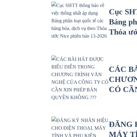
Cục SHT
Bảng phâ
Thỏa ướ
CÁC B
CHƯƠN
CÓ CẦ
ĐĂNG 
MÁY T